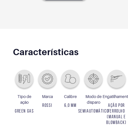
Características
Tipo de
Marca
Calibre
Modo de
Engatilhamen
ação
disparo
ROSSI
6,0 MM
AÇÃO POR
GREEN GAS
SEMIAUTOMÁTICO
FERROLHO
(MANUAL E
BLOWBACK)