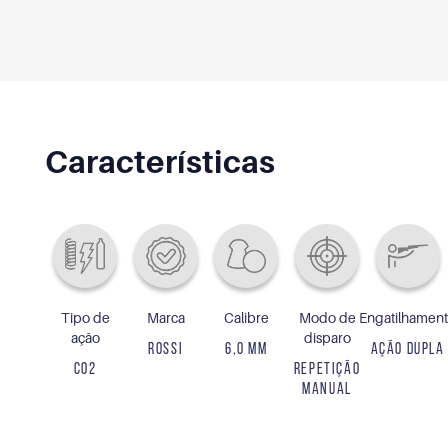
Características
Tipo de
Marca
Calibre
Modo de
Engatilhamen
ação
disparo
ROSSI
6,0 MM
AÇÃO DUPLA
CO2
REPETIÇÃO
MANUAL