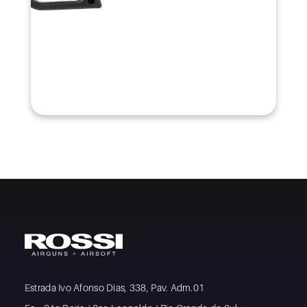
Estrada Ivo Afonso Dias, 338, Pav. Adm.01