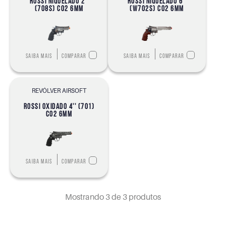
ROSSI NIQUELADO 2''
ROSSI NIQUELADO 6''
(708S) CO2 6MM
(W702S) CO2 6MM
Saiba mais
Comparar
Saiba mais
Comparar
REVÓLVER AIRSOFT
ROSSI OXIDADO 4'' (701)
CO2 6MM
Saiba mais
Comparar
Mostrando
3
de 3 produtos