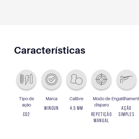
Características
Tipo de
Marca
Calibre
Modo de
Engatilhamen
ação
disparo
WINGUN
4,5 MM
AÇÃO
CO2
REPETIÇÃO
SIMPLES
MANUAL